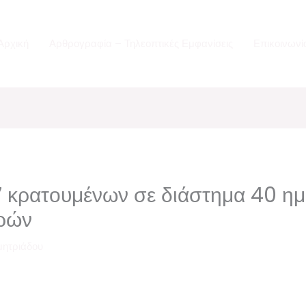
Αρχική
Αρθρογραφία – Τηλεοπτικές Εμφανίσεις
Επικοινωνί
7 κρατουμένων σε διάστημα 40 ημ
τρών
μητριάδου