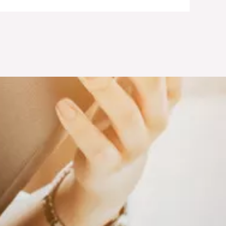
Next Post
→