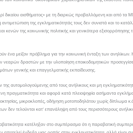
περί δικαίου αισθήματος» με τη διαρκώς προβαλλόμενη και από τα
ή αντιμετώπιση της εγκληματικότητάς τους δεν συνιστά και το κατ
ι κενών της κοινωνικής πολιτικής και γενικότερα εξισορρόπησης
ούν ένα μείζον πρόβλημα για την κοινωνική ένταξη των ανηλίκων. Η
των νεαρών δραστών με την υλοποίηση εποικοδομητικών προσεγγίσ
άτων γενικής και επαγγελματικής εκπαίδευσης.
της αυτομολογούμενης από τους ανήλικους και μη εγκληματικότη
ομένη πραγματικότητα και αφορά κατά πλειοψηφία ασήμαντα εγκλήμ
ιοκτησίας, μικροκλοπές, οδήγηση μοτοποδηλάτου χωρίς δίπλωμα κ.
ων δεν τελούνται κατ’ επανάληψη από τους περισσότερους ανήλικ
βατικότητα κατέληξαν στο συμπέρασμα ότι η παραβατική συμπερι
δεν αποτελεί ένδειξη μιας ροπής στην εγκληματικότητα, αλλά είναι