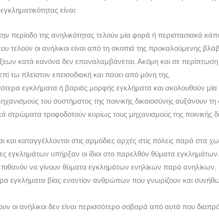
γκληματικότητας είναι:
την περίοδο της ανηλικότητας τελούν μία φορά ή περιστασιακά κάπ
υ τελούν οι ανήλικοι είναι από τη σκοπιά της προκαλούμενης βλάβ
ξεων κατά κανόνα δεν επαναλαμβάνεται. Ακόμη και σε περίπτωση
πί τω πλείστον επεισοδιακή και παύει από μόνη της.
σσότερα εγκλήματα ή βαριάς μορφής εγκλήματα και ακολουθούν μία 
μηχανισμούς του συστήματος της ποινικής δικαιοσύνης αυξάνουν τη
κά στρώματα τροφοδοτούν κυρίως τους μηχανισμούς της ποινικής δι
 και καταγγέλλονται στις αρμόδιες αρχές στις πόλεις παρά στα χω
ες εγκλημάτων υπήρξαν οι ίδιοι στο παρελθόν θύματα εγκλημάτων
ρο πιθανόν να γίνουν θύματα εγκλημάτων ενηλίκων παρά ανηλίκων.
τερα εγκλήματα βίας εναντίον ανθρώπων που γνωρίζουν και συνήθ
ν οι ανήλικοι δεν είναι περισσότερο σοβαρά από αυτά που διαπράττο