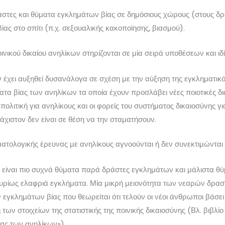
άστες και θύματα εγκλημάτων βίας σε δημόσιους χώρους (στους δρό
ς στο σπίτι (π.χ. σεξουαλικής κακοποίησης, βιασμού).
ινικού δικαίου ανηλίκων στηρίζονται σε μία σειρά υποθέσεων και ιδ
 έχει αυξηθεί δυσανάλογα σε σχέση με την αύξηση της εγκληματικό
τα βίας των ανηλίκων τα οποία έχουν προσλάβει νέες ποιοτικές δι
ολιτική για ανηλίκους και οι φορείς του συστήματος δικαιοσύνης γι
υλάχιστον δεν είναι σε θέση να την σταματήσουν.
ματολογικής έρευνας με ανηλίκους αγνοούνται ή δεν συνεκτιμώνται
ικες είναι πιο συχνά θύματα παρά δράστες εγκλημάτων και μάλιστα
 κυρίως ελαφριά εγκλήματα. Μία μικρή μειονότητα των νεαρών δρασ
εγκλημάτων βίας που θεωρείται ότι τελούν οι νέοι άνθρωποι βάσει 
ων στοιχείων της στατιστικής της ποινικής δικαιοσύνης (Βλ. βιβλίο
τας των ανηλίκων»).