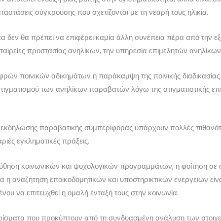
ταστάσεις σύγκρουσης που σχετίζονται με τη νεαρή τους ηλικία.
τα δεν θα πρέπει να επιφέρει καμία άλλη συνέπεια πέρα από την εξ
εταιρείες προστασίας ανηλίκων, την υπηρεσία επιμελητών ανηλίκων 
αφρών ποινικών αδικημάτων η παράκαμψη της ποινικής διαδικασίας
τιγματισμού των ανηλίκων παραβατών λόγω της στιγματιστικής επή
 εκδήλωσης παραβατικής συμπεριφοράς υπάρχουν πολλές πιθανότητ
ριές εγκληματικές πράξεις.
ύθηση κοινωνικών και ψυχολογικών προγραμμάτων, η φοίτηση σε 
ρα η αναζήτηση εποικοδομητικών και υποστηρικτικών ενεργειών είν
ου να επιτευχθεί η ομαλή ένταξή τους στην κοινωνία.
ρίσματα που προκύπτουν από τη συνδυασμένη ανάλυση των στοιχ