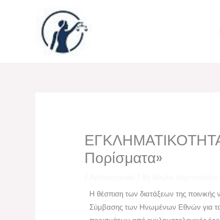
Skip
to
content
ΕΓΚΛΗΜΑΤΙΚΟΤΗΤΑ 
Πορίσματα»
/
Αρθρογραφία
/ By
Βούλα Δημητριάδου
Η θέσπιση των διατάξεων της ποινικής 
Σύμβασης των Ηνωμένων Εθνών για τα δ