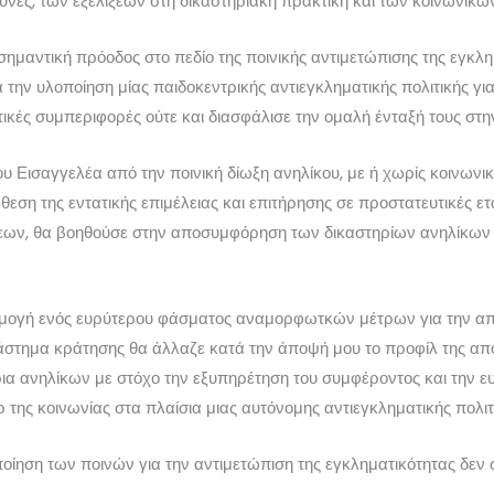
νες, των εξελίξεων στη δικαστηριακή πρακτική και των κοινωνικ
 σημαντική πρόοδος στο πεδίο της ποινικής αντιμετώπισης της εγκ
την υλοποίηση μίας παιδοκεντρικής αντιεγκληματικής πολιτικής για
κές συμπεριφορές ούτε και διασφάλισε την ομαλή ένταξή τους στην
υ Εισαγγελέα από την ποινική δίωξη ανηλίκου, με ή χωρίς κοινων
εση της εντατικής επιμέλειας και επιτήρησης σε προστατευτικές ετ
ων, θα βοηθούσε στην αποσυμφόρηση των δικαστηρίων ανηλίκων α
μογή ενός ευρύτερου φάσματος αναμορφωτκών μέτρων για την απο
τάστημα κράτησης θα άλλαζε κατά την άποψή μου το προφίλ της απ
ρια ανηλίκων με στόχο την εξυπηρέτηση του συμφέροντος και την 
 της κοινωνίας στα πλαίσια μιας αυτόνομης αντιεγκληματικής πολιτ
ποίηση των ποινών για την αντιμετώπιση της εγκληματικότητας δεν 