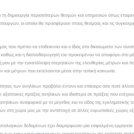
ια τη δημιουργία περισσότερων θεσμών και υπηρεσιών όπως εταιρ
ιτουργών, οι οποίοι θα προσφέρουν στους θεσμούς και τις συγκεκρ
ός που πρέπει να επιδεικνύει και ο ίδιος στα δικαιώματα των συν
ς καθώς και η διαπαιδαγώγησή του προκειμένου να αποφύγει στο μ
 μου με την εγκατάλειψη στερητικών της ελευθερίας μέτρων και π
και μέτρων που εκτελούνται μέσα στην τοπική κοινωνία.
τητας των ανηλίκων προβάλει έντονο και επίκαιρο όσο ποτέ άλλοτ
 αξιόποινες πράξεις ανηλίκων και ιδιαίτερα σε πράξεις που ενέχου
 ανηλίκων αναφορικά με το μέγεθος και το είδος της εγκληματικής
ών στη χώρα μας με την αντίστοιχη σε άλλες ευρωπαϊκές χώρες εξε
ατολογικών δεδομένων έχει διαμορφώσει μία εσφαλμένη ερμηνεία κ
ο των κοινωνικό-οικονομικών χαρακτηριστικών της εκάστοτε πολιτ