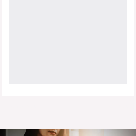
←
Previous Post
Next Post
→