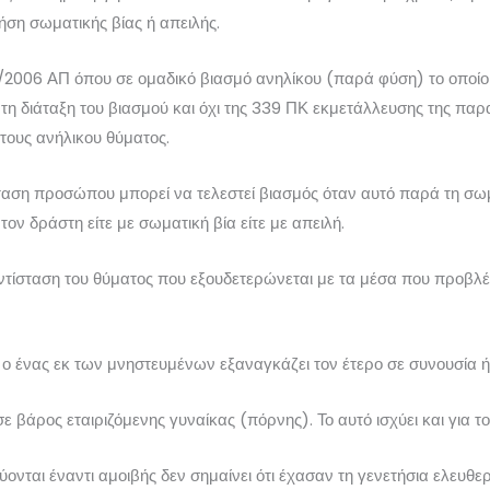
ήση σωματικής βίας ή απειλής.
/2006 ΑΠ όπου σε ομαδικό βιασμό ανηλίκου (παρά φύση) το οποίο
τη διάταξη του βιασμού και όχι της 339 ΠΚ εκμετάλλευσης της παρα
ους ανήλικου θύματος.
σταση προσώπου μπορεί να τελεστεί βιασμός όταν αυτό παρά τη σω
τον δράστη είτε με σωματική βία είτε με απειλή.
αντίσταση του θύματος που εξουδετερώνεται με τα μέσα που προβλέπ
ν ο ένας εκ των μνηστευμένων εξαναγκάζει τον έτερο σε συνουσία ή
σε βάρος εταιριζόμενης γυναίκας (πόρνης). Το αυτό ισχύει και για τ
νται έναντι αμοιβής δεν σημαίνει ότι έχασαν τη γενετήσια ελευθερ