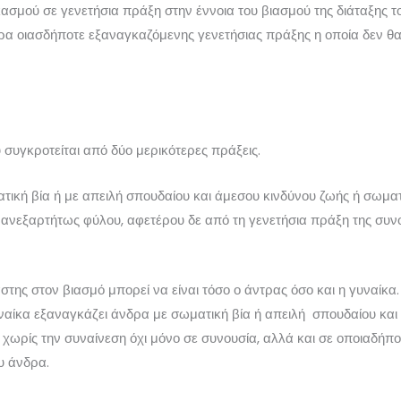
σμού σε γενετήσια πράξη στην έννοια του βιασμού της διάταξης το
ρα οιασδήποτε εξαναγκαζόμενης γενετήσιας πράξης η οποία δεν θα
συγκροτείται από δύο μερικότερες πράξεις.
τική βία ή με απειλή σπουδαίου και άμεσου κινδύνου ζωής ή σωματ
 ανεξαρτήτως φύλου, αφετέρου δε από τη γενετήσια πράξη της συν
ης στον βιασμό μπορεί να είναι τόσο ο άντρας όσο και η γυναίκα. 
υναίκα εξαναγκάζει άνδρα με σωματική βία ή απειλή σπουδαίου κα
 χωρίς την συναίνεση όχι μόνο σε συνουσία, αλλά και σε οποιαδήπ
υ άνδρα.