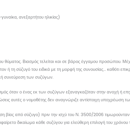
γυναίκα, ανεξαρτήτου ηλικίας)
του θύματος. Βιασμός τελείται και σε βάρος έγγαμου προσώπου. Μέ
τον ή τη σύζυγό του ειδικά με τη μορφή της συνουσίας… καθότι επι
κή συνεύρεση των συζύγων.
σμός όταν ο ένας εκ των συζύγων εξαναγκαζόταν στην ανοχή ή ε
πτώσεις αυτές ο νομοθέτης δεν αναγνώριζε αντίστοιχη υποχρέωση τ
ηση βίας από σύζυγο) πριν την ισχύ του Ν. 3500/2006 τιμωρούντα
φαίρετο δικαίωμα κάθε συζύγου για ελεύθερη επιλογή του χρόνου 