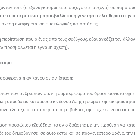
ονταν τότε (ο εξαναγκασμός από σύζυγο στη σύζυγο) σε παρά φύ
α τέτοια περίπτωση προσβάλλεται η γενετήσια ελευθερία στην ο
 σχέση αναφέρεται σε φυσιολογικές καταστάσεις.
η περίπτωση που ο ένας από τους συζύγους, εξαναγκάζει τον άλλον 
δώ προσβάλλεται η έγγαμη σχέση).
 άτομα
παράφρονα ή ανίκανου σε αντίσταση;
ς αυτών των ανθρώπων όταν η συμπεριφορά του δράση συνιστά όχι
λή σπουδαίου και άμεσου κινδύνου ζωής ή σωματικής ακεραιότητας
ονα εξετάζεται κατά περίπτωση ο βαθμός της ψυχικής νόσου και το 
αση προσώπου εξετάζεται το αν ο δράστης με την πρόθεση να κατα
ός του δημιούργησε σε αυτό έστω και σε προγενέστερο χρόνο, την 