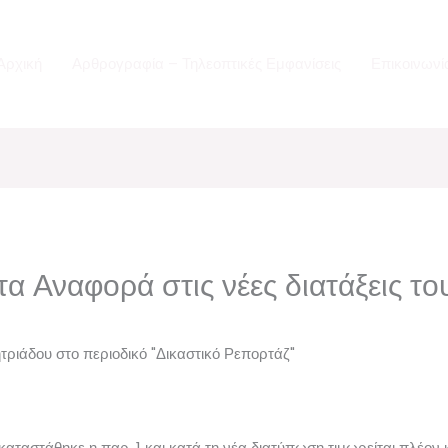
Αρχική
Αρθρογραφία – Τηλεοπτικές Εμφανίσεις
Επικοινωνί
α Αναφορά στις νέες διατάξεις το
ριάδου στο περιοδικό "Δικαστικό Ρεπορτάζ"
καταστάθηκε η παρ. 1 και κατά τη νέα διατύπωση τιμωρείται πλέον 