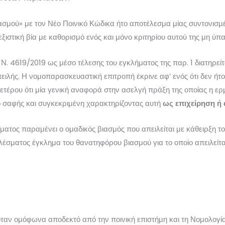
ασμού» με τον Νέο Ποινικό Κώδικα ήτο αποτέλεσμα μίας συντονισ
ξιστική βία με καθορισμό ενός και μόνο κριτηρίου αυτού της μη ύ
Ν. 4619/2019 ως μέσο τέλεσης του εγκλήματος της παρ. 1 διατηρείτα
ειλής. Η νομοπαρασκευαστική επιτροπή έκρινε αφ’ ενός ότι δεν ή
 ετέρου ότι μία γενική αναφορά στην ασελγή πράξη της οποίας η ε
 σαφής και συγκεκριμένη χαρακτηρίζοντας αυτή
ως επιχείρηση ή 
ατος παραμένει ο ομαδικός βιασμός που απειλείται με κάθειρξη του
ελέσματος έγκλημα του θανατηφόρου βιασμού για το οποίο απειλείται
όταν ομόφωνα αποδεκτό από την ποινική επιστήμη και τη Νομολογί