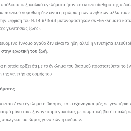
 υπόλοιπα σεξουαλικά εγκλήματα ήταν «το κοινό αίσθημα της αιδο
ου ποινικού νομοθέτη δεν είναι η τιμώριση των ανήθικων αλλά του 
την ψήφιση του Ν. 1419/1984 μετονομάστηκαν σε «Εγκλήματα κατά 
ης γενετήσιας ζωής».
ευόμενο έννομο αγαθό δεν είναι τα ήθη, αλλά η γενετήσια ελευθερ
ς στην ερωτική του ζωή.
γία η οποία ορίζει ότι με το έγκλημα του βιασμού προστατεύεται το 
 της γενετήσιας ορμής του.
λήματος
νονται σ’ ένα έγκλημα ο βιασμός και ο εξαναγκασμός σε γενετήσια 
 βιασμό μόνο τον εξαναγκασμό γυναίκας με σωματική βία ή απειλή 
 ασέλγειας σε βάρος γυναικών ή ανδρών.