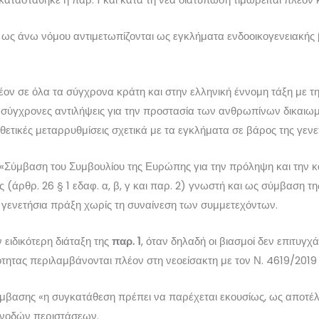
 ως άνω νόμου αντιμετωπίζονται ως εγκλήματα ενδοοικογενειακής 
ον σε όλα τα σύγχρονα κράτη και στην ελληνική έννομη τάξη με τη
ις σύγχρονες αντιλήψεις για την προστασία των ανθρωπίνων δικαιω
ετικές μεταρρυθμίσεις σχετικά με τα εγκλήματα σε βάρος της γενε
«Σύμβαση του Συμβουλίου της Ευρώπης για την πρόληψη και την κ
ας (άρθρ. 26 § 1 εδαφ. α, β, γ και παρ. 2) γνωστή και ως σύμβαση
ε γενετήσια πράξη χωρίς τη συναίνεση των συμμετεχόντων.
 ειδικότερη διάταξη της
παρ. 1
, όταν δηλαδή οι βιασμοί δεν επιτυγ
ότητας περιλαμβάνονται πλέον στη νεοείσακτη με τον Ν. 4619/2019 
ύμβασης «η συγκατάθεση πρέπει να παρέχεται εκουσίως, ως αποτέ
συνοδών περιστάσεων.