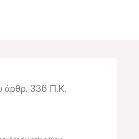
α
υ άρθρ. 336 Π.Κ.
και ο βιασμός μεταξύ συζύγων.