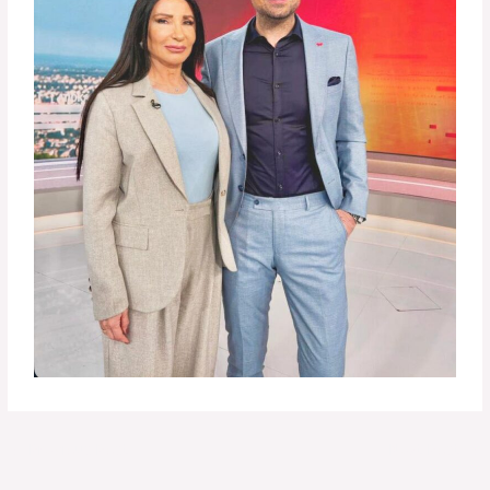
←
Previous Post
Next Post
→