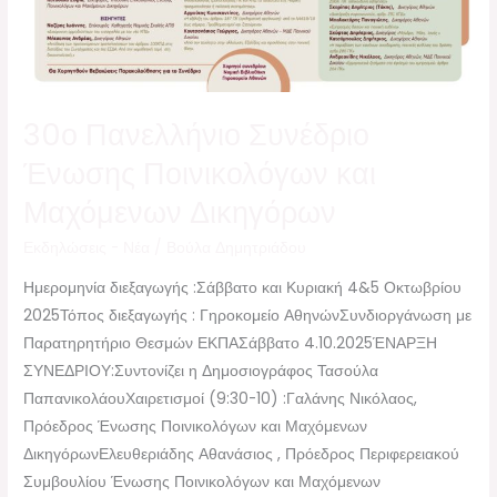
30ο Πανελλήνιο Συνέδριο
Ένωσης Ποινικολόγων και
Μαχόμενων Δικηγόρων
Εκδηλώσεις - Νέα
/
Βούλα Δημητριάδου
Ημερομηνία διεξαγωγής :Σάββατο και Κυριακή 4&5 Οκτωβρίου
2025Τόπος διεξαγωγής : Γηροκομείο ΑθηνώνΣυνδιοργάνωση με
Παρατηρητήριο Θεσμών ΕΚΠΑΣάββατο 4.10.2025ΈΝΑΡΞΗ
ΣΥΝΕΔΡΙΟΥ:Συντονίζει η Δημοσιογράφος Τασούλα
ΠαπανικολάουΧαιρετισμοί (9:30-10) :Γαλάνης Νικόλαος,
Πρόεδρος Ένωσης Ποινικολόγων και Μαχόμενων
ΔικηγόρωνΕλευθεριάδης Αθανάσιος , Πρόεδρος Περιφερειακού
Συμβουλίου Ένωσης Ποινικολόγων και Μαχόμενων