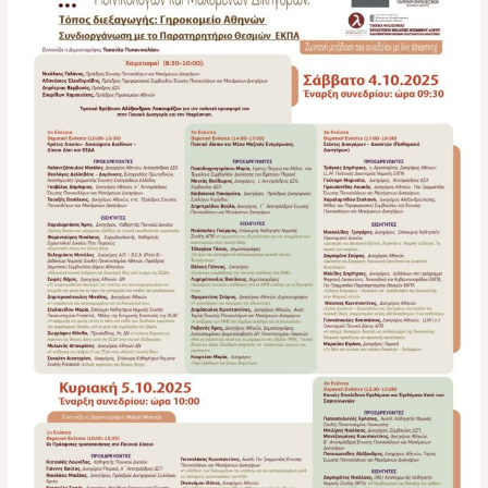
Ποινικολόγων
και
Μαχόμενων
Δικηγόρων