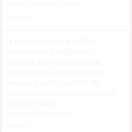
Εκδηλώσεις - Νέα
/
Βούλα Δημητριάδου
Read More »
Η Εισήγησή μου στο 30ο
Η
Εισήγησή
Πανελλήνιο Συνέδριο της
μου
Ένωσης Ποινικολόγων και
στο
30ο
Μαχόμενων Δικηγόρων στη
Πανελλήνιο
Νομική Σχολή του ΔΠΘ “Η
Συνέδριο
ιδρυματική ποινική μεταχείριση
της
Ένωσης
των ανηλίκων”
Ποινικολόγων
Αρθρογραφία
/
Βούλα Δημητριάδου
και
Μαχόμενων
Read More »
Δικηγόρων