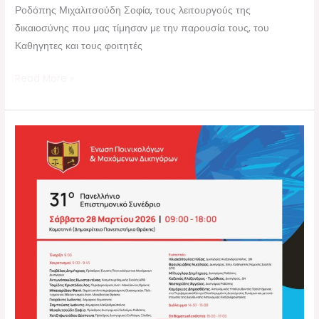
Ροδόπης Μιχαλιτσούδη Σοφία, τους λειτουργούς της
δικαιοσύνης που μας τίμησαν με την παρουσία τους, του
Καθηγητες και τους φοιτητές
Read More »
Η
εισήγησή
μου
στο
31ο
Συνέδριό
μας
“Η
ιδρυματική
ποινική
μεταχείριση