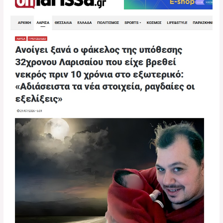
ξανά
ο
φάκελος
της
υπόθεσης
του
32χρονου
Δημήτρη
Σαράντη
που
είχε
βρεθεί
νεκρός
πριν
10
χρόνια
στο
εξωτερικό