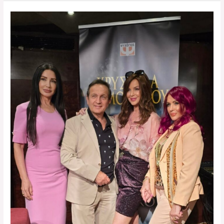
Ίδρυμα
Θεοχαράκη
10-
6-
2026.
Σας
ευχαριστώ