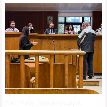
Δίκη
Φαίης
Μπακογιώργου
Δίκη Φαίης Μπακογιώργου