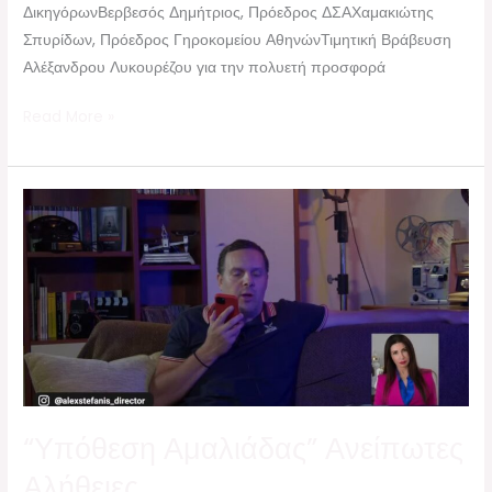
ΔικηγόρωνΒερβεσός Δημήτριος, Πρόεδρος ΔΣΑΧαμακιώτης
Σπυρίδων, Πρόεδρος Γηροκομείου ΑθηνώνΤιμητική Βράβευση
Αλέξανδρου Λυκουρέζου για την πολυετή προσφορά
Read More »
“Υπόθεση
Αμαλιάδας”
Ανείπωτες
Αλήθειες
“Υπόθεση Αμαλιάδας” Ανείπωτες
Αλήθειες