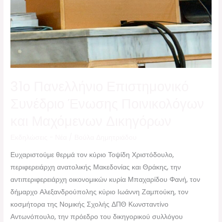
31ο Πανελλήνιο Επιστημονικό
Συνέδριο Ένωσης Ποινικολόγων
και Μαχόμενων Δικηγόρων
Εκδηλώσεις - Νέα
/
Βούλα Δημητριάδου
Ευχαριστούμε θερμά τον κύριο Τοψίδη Χριστόδουλο,
περιφερειάρχη ανατολικής Μακεδονίας και Θράκης, την
αντιπεριφερειάρχη οικονομικών κυρία Μπαχαρίδου Φανή, τον
δήμαρχο Αλεξανδρούπολης κύριο Ιωάννη Ζαμπούκη, τον
κοσμήτορα της Νομικής Σχολής ΔΠΘ Κωνσταντίνο
Αντωνόπουλο, την πρόεδρο του δικηγορικού συλλόγου