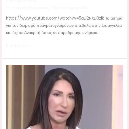
Τηλεοπτικές Εμφανίσεις
/
Βούλα Δημητριάδου
https://www.youtube.com/watch?v=5aD2NXD3zlk Το αίτημα
για τον διορισμό πραγματογνωμόνων υπέβαλα στην Εισαγγελέα
και όχι σε Ανακριτή όπως εκ παραδρομής ανέφερα.
Read More »
Μια
σύντομη
τηλεοπτική
αναδρομή