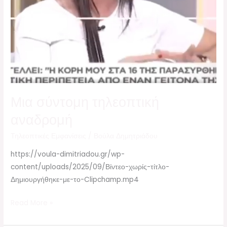
Μια σύντομη τηλεοπτική
αναδρομή
Τηλεοπτικές Εμφανίσεις
/
Βούλα Δημητριάδου
https://voula-dimitriadou.gr/wp-
content/uploads/2025/09/Βίντεο-χωρίς-τίτλο-
Δημιουργήθηκε-με-το-Clipchamp.mp4
Read More »