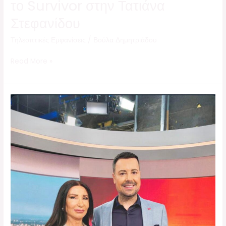
το Survivor στην Τατιάνα
Στεφανίδου
Τηλεοπτικές Εμφανίσεις
/
Βούλα Δημητριάδου
Read More »
Στην
εκπομπή
“Αποκαλύψεις”